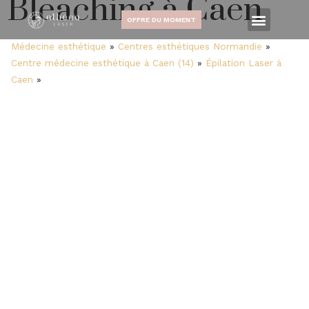
Bleaching à Caen
OFFRE DU MOMENT
Médecine esthétique
»
Centres esthétiques Normandie
»
Centre médecine esthétique à Caen (14)
»
Épilation Laser à
Caen
»
Bleaching à Caen
Bleaching à Caen :
Décoloration des
poils et Épilation
saisonnière
Vous souhaitez
atténuer la visibilité de votre duvet
ou de poils
trop foncés ou profiter d’une épilation
saisonnière sans que ce soit permanent ? Le