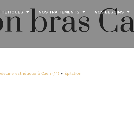
on bras C
THÉTIQUES
NOS TRAITEMENTS
VOS BESOINS
decine esthétique à Caen (14)
»
Épilation
 bras à