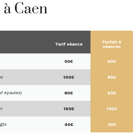
s à Caen
Forfait 6
Tarif séance
séances
s
50€
40€
as
100€
80€
uf épaules)
80€
65€
er
165€
130€
gts
40€
30€