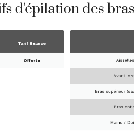
ifs d'épilation des bra
Tarif Séance
Aisselle
Offerte
Avant-br
Bras supérieur (sa
Bras enti
Mains / Doi