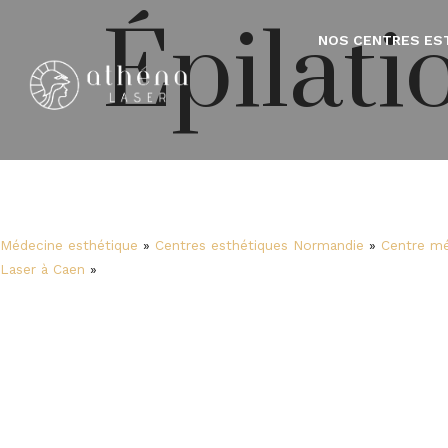
Épilati
NOS CENTRES ES
Médecine esthétique
»
Centres esthétiques Normandie
»
Centre mé
Laser à Caen
»
Épilation bras Caen
Épilation des
Caen