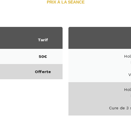
PRIX À LA SÉANCE
Tarif
Ho
50€
Offerte
V
Ho
Cure de 3 