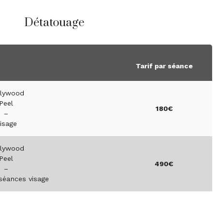
Détatouage
Tarif par séance
llywood
Peel
180€
–
isage
llywood
Peel
490€
–
séances visage