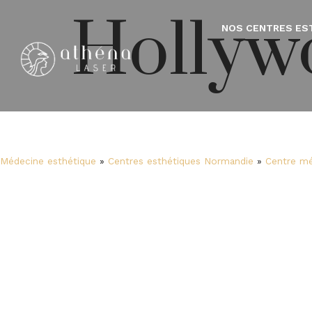
Hollyw
NOS CENTRES ES
Médecine esthétique
»
Centres esthétiques Normandie
»
Centre mé
peel à Caen
Hollywood pe
Caen