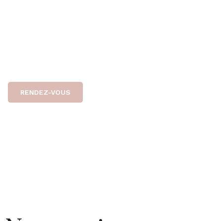
propose un
traitement sûr et encadré
par une
équipe médicale. Optez pour notre accompagnement
pour une tranquillité d’esprit.
DES PROFESSIONNELS DE SANTÉ À VOTRE SERVICE
RENDEZ-VOUS