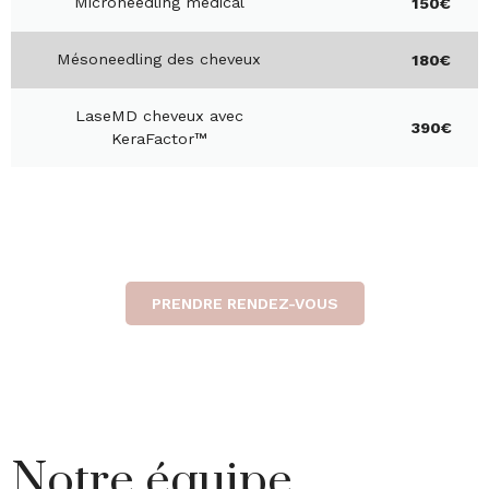
Microneedling médical
150€
Mésoneedling des cheveux
180€
LaseMD cheveux avec
390€
KeraFactor™
PRENDRE RENDEZ-VOUS
Notre équipe