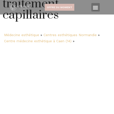
traitement
OFFRE DU MOMENT
capillaires
Médecine esthétique
»
Centres esthétiques Normandie
»
Centre médecine esthétique à Caen (14)
»
traitement
capillaires
Traitement de
l'alopécie/calvitie à
Caen
Bénéficiez d’un
traitement efficace contre
l’alopécie et la calvitie à Caen
. Athéna Laser vous