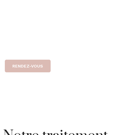
molécule naturellement présente dans votre corps,
est la solution de référence en médecine esthétique
pour restaurer les volumes, combler les rides et
hydrater la peau en profondeur, sans chirurgie.
DES PROFESSIONNELS DE SANTÉ À VOTRE SERVICE
RENDEZ-VOUS