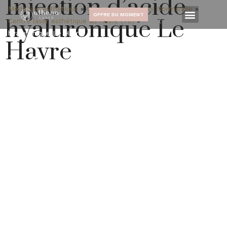
Injection d’acide
Médecine esthétique
»
Centres esthétiques Normandie
»
OFFRE DU MOMENT
hyaluronique Le
Centre laser esthétique au Havre (76)
»
Injection d’acide
hyaluronique Le Havre​
Havre​
Injection d'acide
hyaluronique
Le Havre
Redécouvrez une peau visiblement rajeunie et des
traits sublimés grâce aux injections d’acide
hyaluronique. Au sein de notre centre au Havre, nous
mettons notre expertise médicale au service de votre
beauté naturelle, en vous proposant des traitements
sûrs et personnalisés. L’acide hyaluronique, une