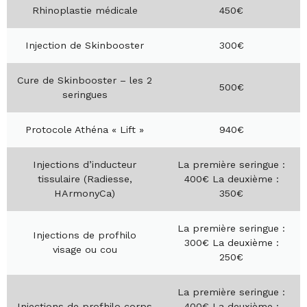
Rhinoplastie médicale
450€
Injection de Skinbooster
300€
Cure de Skinbooster – les 2
500€
seringues
Protocole Athéna « Lift »
940€
Injections d’inducteur
La première seringue :
tissulaire (Radiesse,
400€ La deuxième :
HArmonyCa)
350€
La première seringue :
Injections de profhilo
300€ La deuxième :
visage ou cou
250€
La première seringue :
Injections de profhilo corps
400€ La deuxième :