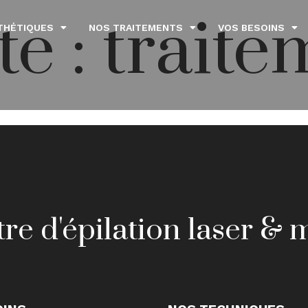
te :
traite
THÉTIQUES
NOS TRAITEMENTS
VOS BESOINS
re d'épilation laser &