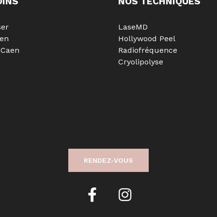
OINS
NOS TECHNIQUES
ser
LaseMD
aen
Hollywood Peel
 Caen
Radiofréquence
Cryolipolyse
RENDEZ-VOUS