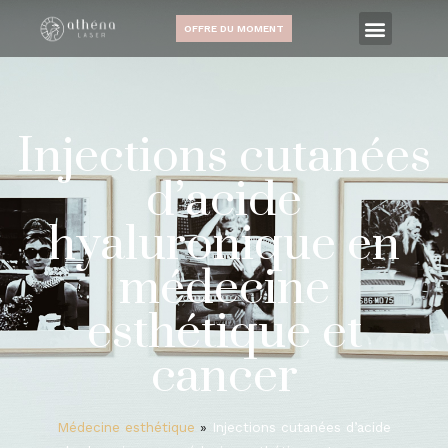
OFFRE DU MOMENT
Injections cutanées
d’acide
hyaluronique en
médecine
esthétique et
cancer
Médecine esthétique
»
Injections cutanées d’acide