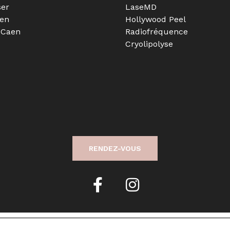
ser
LaseMD
aen
Hollywood Peel
 Caen
Radiofréquence
Cryolipolyse
RENDEZ-VOUS